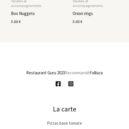
Tenders et
Tenders et
accompagnements
accompagnements
Box Nuggets
Onion rings
5.80
€
5.00
€
Restaurant Guru 2023
Recommandé
Folliaza
La carte
Pizzas base tomate