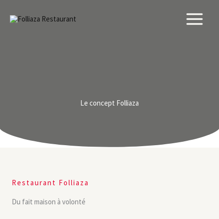
Aller
au
contenu
Le concept Folliaza
Restaurant Folliaza
Du fait maison à volonté