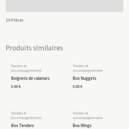
Description
10 Pièces
Produits similaires
Tenders et
Tenders et
accompagnements
accompagnements
Beignets de calamars
Box Nuggets
5.00
€
5.80
€
EN RUPTURE DE STOCK
Tenders et
Tenders et
accompagnements
accompagnements
Box Tenders
Box Wings