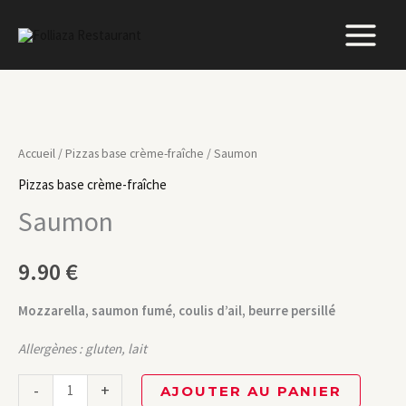
Aller
au
contenu
quantité
de
Accueil
/
Pizzas base crème-fraîche
/ Saumon
Saumon
Pizzas base crème-fraîche
Saumon
9.90
€
Mozzarella, saumon fumé, coulis d’ail, beurre persillé
Allergènes : gluten, lait
-
+
AJOUTER AU PANIER