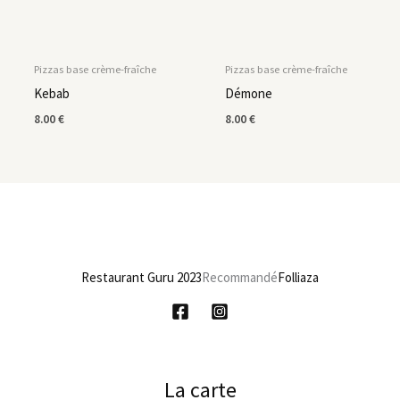
Pizzas base crème-fraîche
Pizzas base crème-fraîche
Kebab
Démone
8.00
€
8.00
€
Restaurant Guru 2023
Recommandé
Folliaza
La carte