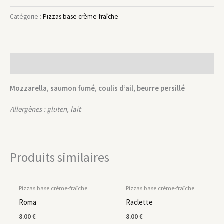
Catégorie :
Pizzas base crème-fraîche
Description
Mozzarella, saumon fumé, coulis d’ail, beurre persillé
Allergènes : gluten, lait
Produits similaires
Pizzas base crème-fraîche
Pizzas base crème-fraîche
Roma
Raclette
8.00
€
8.00
€