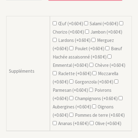
Œuf (+
0.60
€
)
Salami (+
0.60
€
)
Chorizo (+
0.60
€
)
Jambon (+
0.60
€
)
Lardons (+
0.60
€
)
Merguez
(+
0.60
€
)
Poulet (+
0.60
€
)
Bœuf
Hachée assaisonné (+
0.60
€
)
Emmental (+
0.60
€
)
Chèvre (+
0.60
€
)
Suppléments
Raclette (+
0.60
€
)
Mozzarella
(+
0.60
€
)
Gorgonzola (+
0.60
€
)
Parmesan (+
0.60
€
)
Poivrons
(+
0.60
€
)
Champignons (+
0.60
€
)
Aubergines (+
0.60
€
)
Oignons
(+
0.60
€
)
Pommes de terre (+
0.60
€
)
Ananas (+
0.60
€
)
Olive (+
0.60
€
)