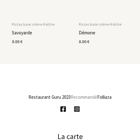
Pizzas base crème-fraîche
Pizzas base crème-fraîche
Savoyarde
Démone
8.00
€
8.00
€
Restaurant Guru 2023
Recommandé
Folliaza
La carte