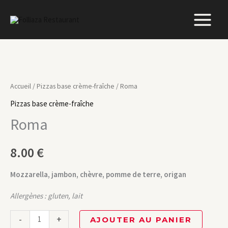
Aller
au
contenu
quantité
de
Accueil
/
Pizzas base crème-fraîche
/ Roma
Roma
Pizzas base crème-fraîche
Roma
8.00
€
Mozzarella, jambon, chèvre, pomme de terre, origan
Allergènes : gluten, lait
-
+
AJOUTER AU PANIER