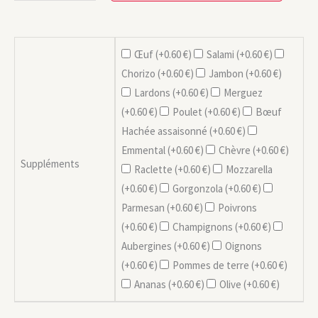
Œuf (+
0.60
€
)
Salami (+
0.60
€
)
Chorizo (+
0.60
€
)
Jambon (+
0.60
€
)
Lardons (+
0.60
€
)
Merguez
(+
0.60
€
)
Poulet (+
0.60
€
)
Bœuf
Hachée assaisonné (+
0.60
€
)
Emmental (+
0.60
€
)
Chèvre (+
0.60
€
)
Suppléments
Raclette (+
0.60
€
)
Mozzarella
(+
0.60
€
)
Gorgonzola (+
0.60
€
)
Parmesan (+
0.60
€
)
Poivrons
(+
0.60
€
)
Champignons (+
0.60
€
)
Aubergines (+
0.60
€
)
Oignons
(+
0.60
€
)
Pommes de terre (+
0.60
€
)
Ananas (+
0.60
€
)
Olive (+
0.60
€
)