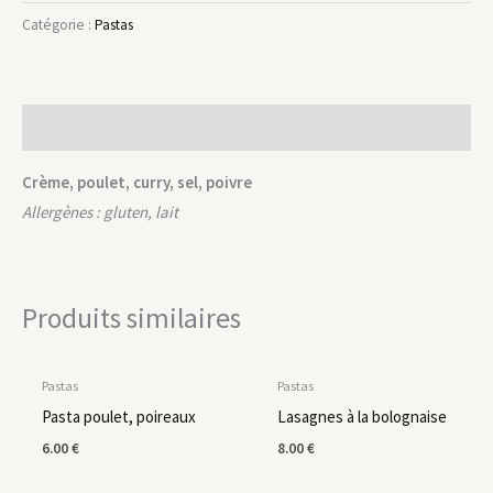
Catégorie :
Pastas
Description
Crème, poulet, curry, sel, poivre
Allergènes : gluten, lait
Produits similaires
EN RUPTURE DE STOCK
Pastas
Pastas
Pasta poulet, poireaux
Lasagnes à la bolognaise
6.00
€
8.00
€