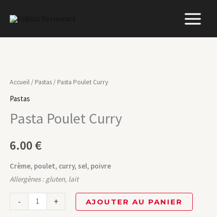
Aller
au
contenu
quantité
de
Accueil
/
Pastas
/ Pasta Poulet Curry
Pasta
Pastas
Poulet
Pasta Poulet Curry
Curry
6.00
€
Crème, poulet, curry, sel, poivre
Allergènes : gluten, lait
-
+
AJOUTER AU PANIER