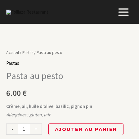
Aller
au
contenu
quantité
de
Accueil
/
Pastas
/ Pasta au pesto
Pasta
Pastas
au
Pasta au pesto
pesto
6.00
€
Crème, ail, huile d’olive, basilic, pignon pin
Allergènes : gluten, lait
-
+
AJOUTER AU PANIER