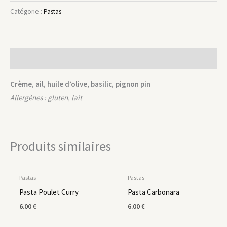
Catégorie :
Pastas
Description
Crème, ail, huile d’olive, basilic, pignon pin
Allergènes : gluten, lait
Produits similaires
Pastas
Pastas
Pasta Poulet Curry
Pasta Carbonara
6.00
€
6.00
€
EN RUPTURE DE STOCK