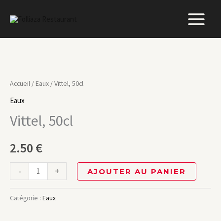
Aller
au
contenu
quantité
de
Accueil
/
Eaux
/ Vittel, 50cl
Vittel,
Eaux
50cl
Vittel, 50cl
2.50
€
-
+
AJOUTER AU PANIER
Catégorie :
Eaux