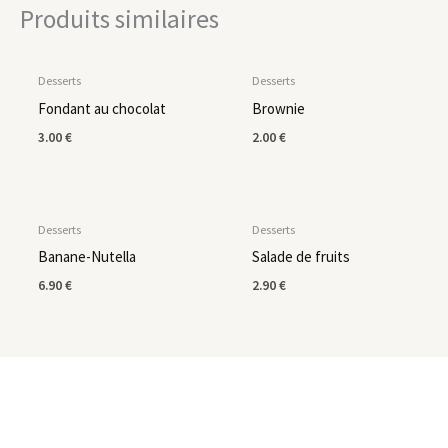
Produits similaires
EN RUPTURE DE STOCK
Desserts
Desserts
Fondant au chocolat
Brownie
3.00
€
2.00
€
Desserts
Desserts
Banane-Nutella
Salade de fruits
6.90
€
2.90
€