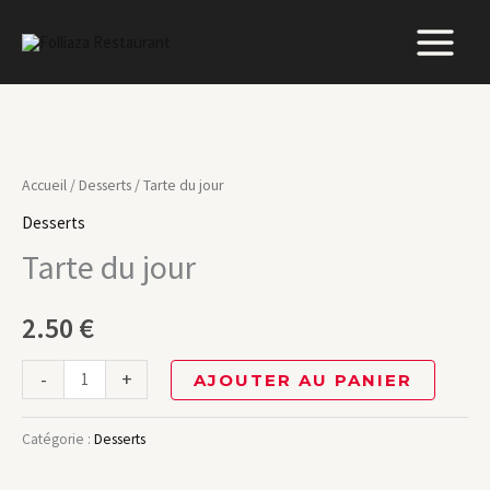
Aller
au
contenu
quantité
de
Accueil
/
Desserts
/ Tarte du jour
Tarte
Desserts
du
Tarte du jour
jour
2.50
€
-
+
AJOUTER AU PANIER
Catégorie :
Desserts