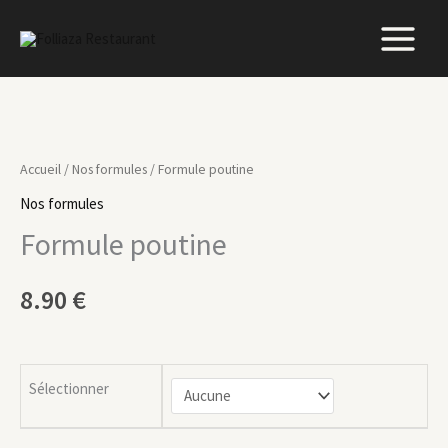
Aller
au
contenu
quantité
de
Accueil
/
Nos formules
/ Formule poutine
Formule
Nos formules
poutine
Formule poutine
8.90
€
Sélectionner