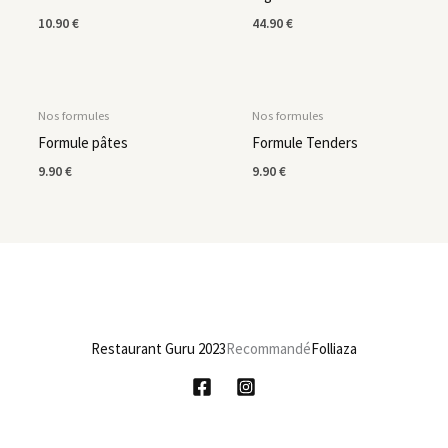
10.90
€
44.90
€
EN RUPTURE DE STOCK
Nos formules
Nos formules
Formule pâtes
Formule Tenders
9.90
€
9.90
€
Restaurant Guru 2023
Recommandé
Folliaza