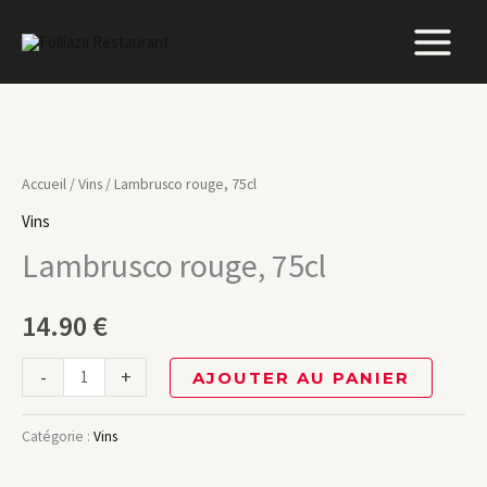
Aller
au
contenu
quantité
de
Accueil
/
Vins
/ Lambrusco rouge, 75cl
Lambrusco
Vins
rouge,
Lambrusco rouge, 75cl
75cl
14.90
€
-
+
AJOUTER AU PANIER
Catégorie :
Vins