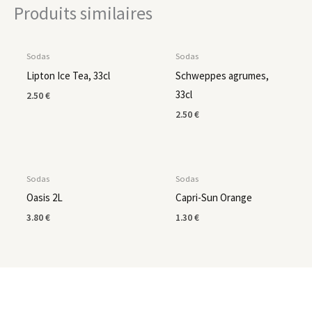
Produits similaires
EN RUPTURE DE STOCK
Sodas
Sodas
Lipton Ice Tea, 33cl
Schweppes agrumes,
33cl
2.50
€
2.50
€
Sodas
Sodas
Oasis 2L
Capri-Sun Orange
3.80
€
1.30
€