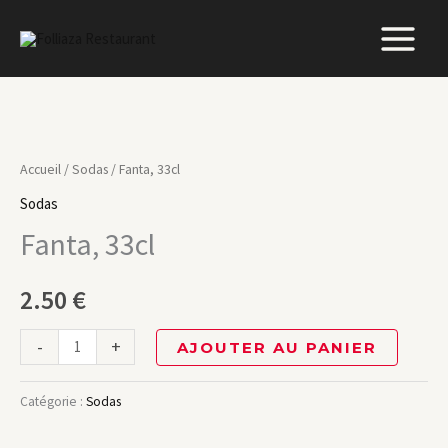
Aller
au
contenu
quantité
de
Accueil
/
Sodas
/ Fanta, 33cl
Fanta,
Sodas
33cl
Fanta, 33cl
2.50
€
-
+
AJOUTER AU PANIER
Catégorie :
Sodas