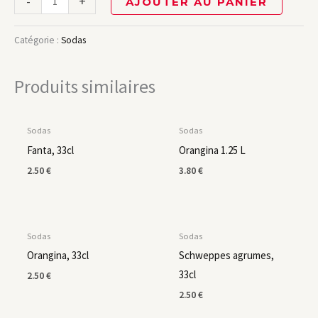
-
+
AJOUTER AU PANIER
Catégorie :
Sodas
Produits similaires
Sodas
Sodas
Fanta, 33cl
Orangina 1.25 L
2.50
€
3.80
€
EN RUPTURE DE STOCK
Sodas
Sodas
Orangina, 33cl
Schweppes agrumes,
33cl
2.50
€
2.50
€