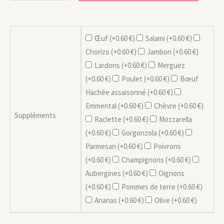
Œuf (+
0.60
€
)
Salami (+
0.60
€
)
Chorizo (+
0.60
€
)
Jambon (+
0.60
€
)
Lardons (+
0.60
€
)
Merguez
(+
0.60
€
)
Poulet (+
0.60
€
)
Bœuf
Hachée assaisonné (+
0.60
€
)
Emmental (+
0.60
€
)
Chèvre (+
0.60
€
)
Suppléments
Raclette (+
0.60
€
)
Mozzarella
(+
0.60
€
)
Gorgonzola (+
0.60
€
)
Parmesan (+
0.60
€
)
Poivrons
(+
0.60
€
)
Champignons (+
0.60
€
)
Aubergines (+
0.60
€
)
Oignons
(+
0.60
€
)
Pommes de terre (+
0.60
€
)
Ananas (+
0.60
€
)
Olive (+
0.60
€
)