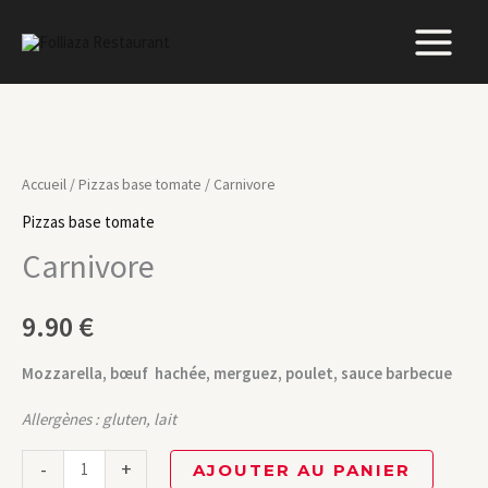
Aller
au
contenu
quantité
de
Accueil
/
Pizzas base tomate
/ Carnivore
Carnivore
Pizzas base tomate
Carnivore
9.90
€
Mozzarella, bœuf hachée, merguez, poulet, sauce barbecue
Allergènes : gluten, lait
-
+
AJOUTER AU PANIER