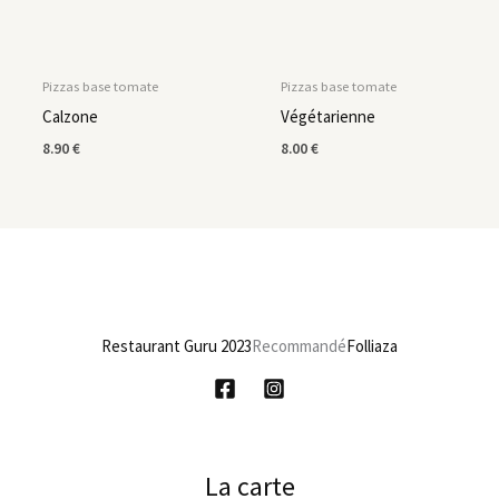
Pizzas base tomate
Pizzas base tomate
Calzone
Végétarienne
8.90
€
8.00
€
Restaurant Guru 2023
Recommandé
Folliaza
La carte