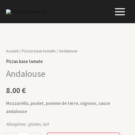
Aller
au
contenu
quantité
de
Accueil
/
Pizzas base tomate
/ Andalouse
Andalouse
Pizzas base tomate
Andalouse
8.00
€
Mozzarella, poulet, pomme de terre, oignons, sauce
andalouse
Allergènes : gluten, lait