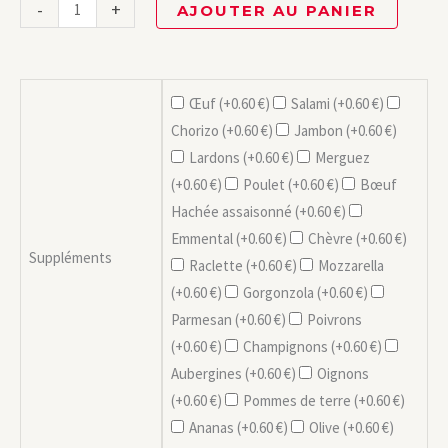
-
+
AJOUTER AU PANIER
Œuf (+
0.60
€
)
Salami (+
0.60
€
)
Chorizo (+
0.60
€
)
Jambon (+
0.60
€
)
Lardons (+
0.60
€
)
Merguez
(+
0.60
€
)
Poulet (+
0.60
€
)
Bœuf
Hachée assaisonné (+
0.60
€
)
Emmental (+
0.60
€
)
Chèvre (+
0.60
€
)
Suppléments
Raclette (+
0.60
€
)
Mozzarella
(+
0.60
€
)
Gorgonzola (+
0.60
€
)
Parmesan (+
0.60
€
)
Poivrons
(+
0.60
€
)
Champignons (+
0.60
€
)
Aubergines (+
0.60
€
)
Oignons
(+
0.60
€
)
Pommes de terre (+
0.60
€
)
Ananas (+
0.60
€
)
Olive (+
0.60
€
)