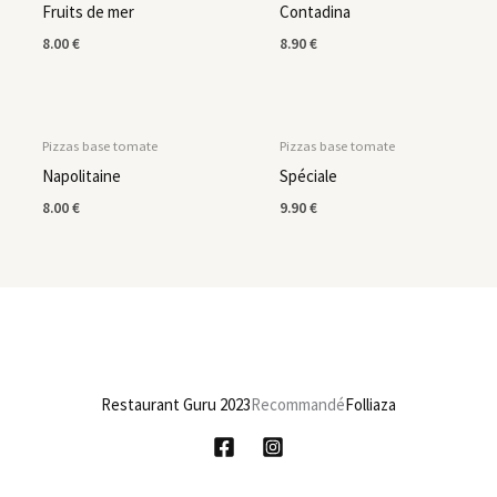
Fruits de mer
Contadina
8.00
€
8.90
€
Pizzas base tomate
Pizzas base tomate
Napolitaine
Spéciale
8.00
€
9.90
€
Restaurant Guru 2023
Recommandé
Folliaza